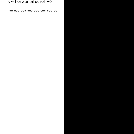
<-- horizontal scroll -->
.°°.°°°.°°°.°°°.°°°.°°°.°°°.°°.