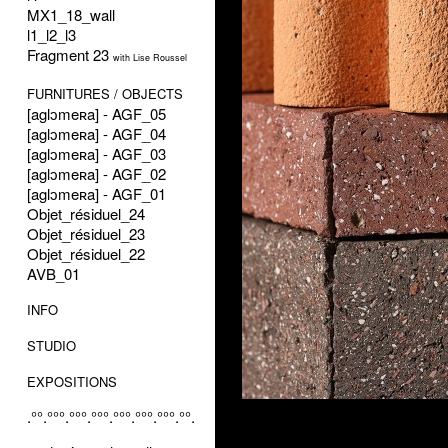
MX1_18_wall
l1_l2_l3
Fragment 23
with Lise Roussel
FURNITURES / OBJECTS
[aglɔmeʀa] - AGF_05
[aglɔmeʀa] - AGF_04
[aglɔmeʀa] - AGF_03
[aglɔmeʀa] - AGF_02
[aglɔmeʀa] - AGF_01
Objet_résiduel_24
Objet_résiduel_23
Objet_résiduel_22
AVB_01
INFO
STUDIO
EXPOSITIONS
.°°.°°°.°°°.°°°.°°°.°°°.°°°.°°.