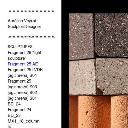
.=-=.=-=.=-=.=-=.=-=.=-=.
Aurélien Veyrat
Sculptor/Designer
.=-=.=-=.=-=.=-=.=-=.=-=.
SCULPTURES
Fragment 26 "light
sculpture"
Fragment 25 AE
Fragment 25 LVDK
[aglɔmeʀa] S04
Fragment 25
[aglɔmeʀa] S03
[aglɔmeʀa] S02
[aglɔmeʀa] S01
BD_24
Fragment 24
BD_23
MX1_18_column
l4