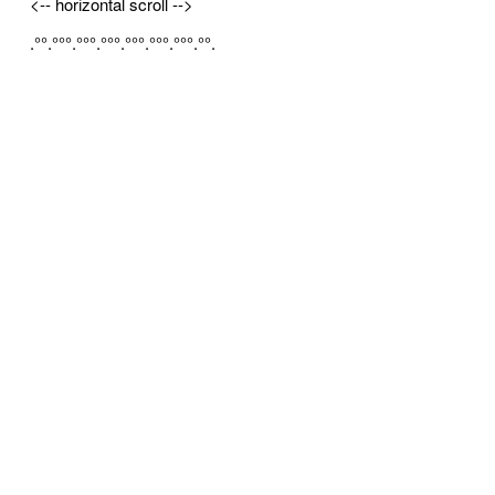
<-- horizontal scroll -->
.°°.°°°.°°°.°°°.°°°.°°°.°°°.°°.