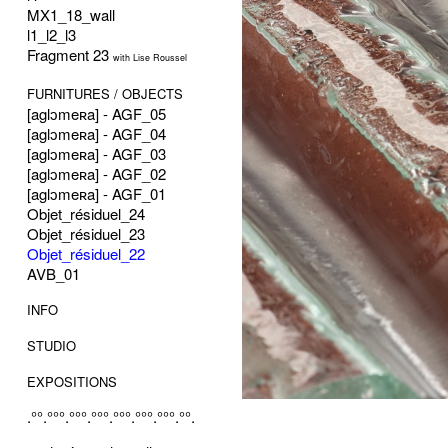
MX1_18_wall
l1_l2_l3
Fragment 23
with Lise Roussel
FURNITURES / OBJECTS
[aglɔmeʀa] - AGF_05
[aglɔmeʀa] - AGF_04
[aglɔmeʀa] - AGF_03
[aglɔmeʀa] - AGF_02
[aglɔmeʀa] - AGF_01
Objet_résiduel_24
Objet_résiduel_23
Objet_résiduel_22
AVB_01
INFO
STUDIO
EXPOSITIONS
.°°.°°°.°°°.°°°.°°°.°°°.°°°.°°.