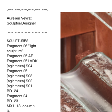
.=-=.=-=.=-=.=-=.=-=.=-=.
Aurélien Veyrat
Sculptor/Designer
.=-=.=-=.=-=.=-=.=-=.=-=.
SCULPTURES
Fragment 26 "light
sculpture"
Fragment 25 AE
Fragment 25 LVDK
[aglɔmeʀa] S04
Fragment 25
[aglɔmeʀa] S03
[aglɔmeʀa] S02
[aglɔmeʀa] S01
BD_24
Fragment 24
BD_23
MX1_18_column
l4